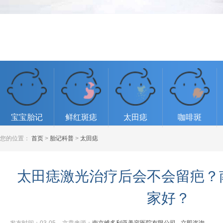
宝宝胎记
鲜红斑痣
太田痣
咖啡斑
您的位置：
首页
>
胎记科普
>
太田痣
太田痣激光治疗后会不会留疤？
家好？